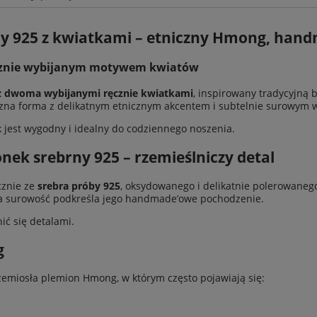
ie zawiera ewentualnych
ny 925 z kwiatkami – etniczny Hmong, han
w płatności
ręcznie wybijanym motywem kwiatów
 z dwoma wybijanymi ręcznie kwiatkami
, inspirowany tradycyjną 
zna forma z delikatnym etnicznym akcentem i subtelnie surowym
k jest wygodny i idealny do codziennego noszenia.
nek srebrny 925 – rzemieślniczy detal
cznie ze
srebra próby 925
, oksydowanego i delikatnie polerowaneg
na surowość podkreśla jego handmade’owe pochodzenie.
ć się detalami.
g
emiosła plemion Hmong, w którym często pojawiają się: