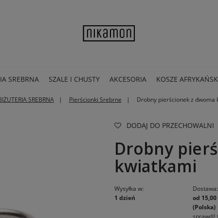
IA SREBRNA
SZALE I CHUSTY
AKCESORIA
KOSZE AFRYKAŃSK
BIŻUTERIA SREBRNA
Pierścionki Srebrne
Drobny pierścionek z dwoma 
DODAJ DO PRZECHOWALNI
Drobny pier
kwiatkami
Wysyłka w:
Dostawa
1 dzień
od 15,00 
(Polska)
sprawdź 