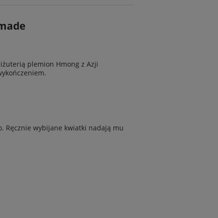
dmade
biżuterią plemion Hmong z Azji
 wykończeniem.
o. Ręcznie wybijane kwiatki nadają mu