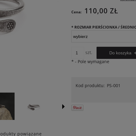
Cena nie zawiera ewentualnych
110,00 ZŁ
Cena:
kosztów płatności
*
ROZMIAR PIERŚCIONKA / ŚREDNIC
szt.
Do koszyka
*
- Pole wymagane
Kod produktu:
PS-001
rodukty powiązane