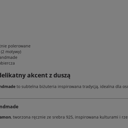
tnie polerowane
 (2 motywy)
 handmade
obiercza
delikatny akcent z duszą
andmade
to subtelna biżuteria inspirowana tradycją, idealna dla o
handmade
kamon
, tworzona ręcznie ze srebra 925, inspirowana kulturami i r