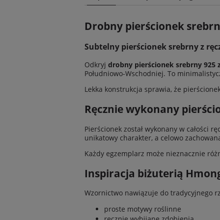
Cena n
Drobny pierścionek srebr
kosztó
Subtelny pierścionek srebrny z 
Odkryj
drobny pierścionek srebrny 925
Południowo-Wschodniej. To minimalistyc
Lekka konstrukcja sprawia, że pierścione
Ręcznie wykonany pierścio
Pierścionek został wykonany w całości rę
unikatowy charakter, a celowo zachowa
Każdy egzemplarz może nieznacznie różni
Inspiracja biżuterią Hmon
Wzornictwo nawiązuje do tradycyjnego rz
proste motywy roślinne
ręcznie wybijane zdobienia