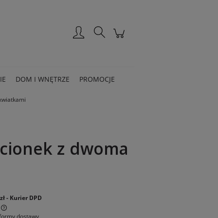
Zarejestruj się
Zaloguj się
IE
DOM I WNĘTRZE
PROMOCJE
kwiatkami
ścionek z dwoma
:
zł
- Kurier DPD
formy dostawy