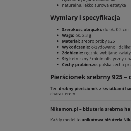
naturalna, lekko surowa estetyka
Wymiary i specyfikacja
Szerokość obrączki:
do ok. 0,2 cm
Waga:
ok. 2,3 g
Materiał:
srebro próby 925
Wykończenie:
oksydowane i delika
Zdobienie:
ręcznie wybijane kwiaty
Styl:
etniczny / minimalistyczny /
Cechy probiercze:
polska cecha pr
Pierścionek srebrny 925 – 
Ten
drobny pierścionek z kwiatkami h
charakterem.
Nikamon.pl – biżuteria srebrna 
Każdy model to
unikatowa biżuteria Ni