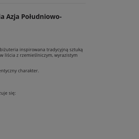
ria Azja Południowo-
biżuteria inspirowana tradycyjną sztuką
w liścia z rzemieślniczym, wyrazistym
entyczny charakter.
uje się: