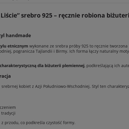
ie zawiera ewentualnych
„Liście” srebro 925 – ręcznie robiona biżute
w płatności
 styl handmade
stylu etnicznym
wykonane ze srebra próby 925 to ręcznie tworzona 
dniej, pogranicza Tajlandii i Birmy. Ich forma łączy naturalny moty
charakterystyczną dla biżuterii plemiennej
, podkreślającą ich aut
racja
i srebrnej kobiet z Azji Południowo-Wschodniej. Styl ten charakteryz
ńczeniem
 tradycji
z przodu, co podkreśla czystość formy.