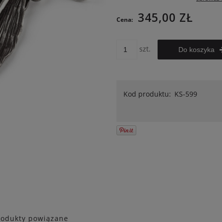
Cena nie zawiera ewentualnych
345,00 ZŁ
Cena:
kosztów płatności
szt.
Do koszyka
Kod produktu:
KS-599
rodukty powiązane