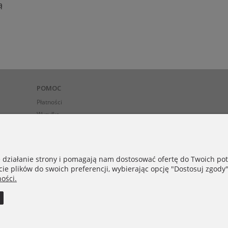
ą
POMOC
Płatności
Wysyłka
Zwroty
ego)
e działanie strony i pomagają nam dostosować ofertę do Twoich p
NIKAMON
cie plików do swoich preferencji, wybierając opcję "Dostosuj zgody"
ości.
O nas
Jak powstają nasze szale wełniane
Nasza biżuteria jest ze srebra!