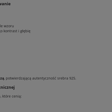
owanie
le wzoru
 kontrast i głębię
czą
, potwierdzającą autentyczność srebra 925.
tnicznej
 które cenią: