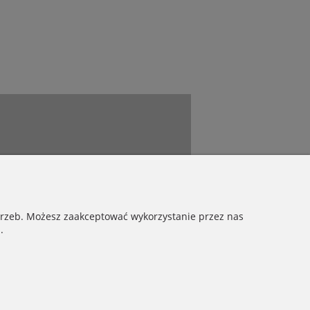
otrzeb. Możesz zaakceptować wykorzystanie przez nas
.
Connect with us
Copyrights © 2021 - Nikamon.pl