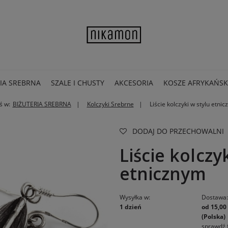
IA SREBRNA
SZALE I CHUSTY
AKCESORIA
KOSZE AFRYKAŃSK
ś w:
BIŻUTERIA SREBRNA
Kolczyki Srebrne
Liście kolczyki w stylu etni
DODAJ DO PRZECHOWALNI
Liście kolczy
etnicznym
Wysyłka w:
Dostawa
1 dzień
od 15,00 
(Polska)
sprawdź 