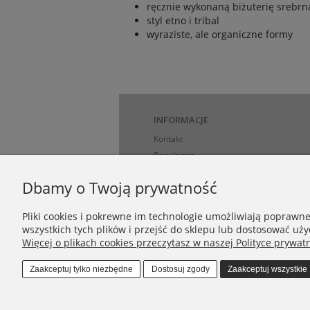
ręcznie wykonaną biżuterię srebrn
styl etno i tribal
wyraziste, ale organiczne formy
INFORMACJE
Kontakt
Regulamin
Polityka prywatności
Dbamy o Twoją prywatność
Regulamin Vouchera (Bonu Podarunkow
Pliki cookies i pokrewne im technologie umożliwiają poprawn
MOJE KONTO
wszystkich tych plików i przejść do sklepu lub dostosować uży
Więcej o plikach cookies przeczytasz w naszej Polityce prywatn
Twoje zamówienia
Ustawienia konta
Zaakceptuj tylko niezbędne
Dostosuj zgody
Zaakceptuj wszystkie
Przechowalnia