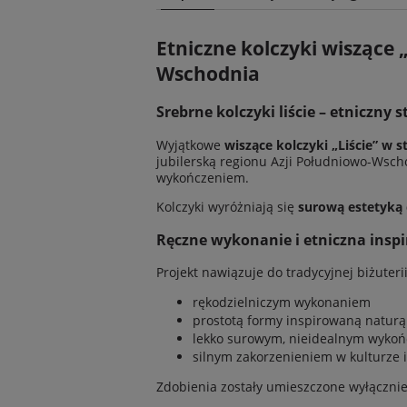
Cena n
Etniczne kolczyki wiszące 
kosztó
Wschodnia
Srebrne kolczyki liście – etniczny
Wyjątkowe
wiszące kolczyki „Liście” w 
jubilerską regionu Azji Południowo-Wscho
wykończeniem.
Kolczyki wyróżniają się
surową estetyką 
Ręczne wykonanie i etniczna inspi
Projekt nawiązuje do tradycyjnej biżuteri
rękodzielniczym wykonaniem
prostotą formy inspirowaną naturą
lekko surowym, nieidealnym wyko
silnym zakorzenieniem w kulturze i
Zdobienia zostały umieszczone wyłącznie 