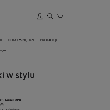
Zarejestruj się
Zaloguj się
IE
DOM I WNĘTRZE
PROMOCJE
cznym
ki w stylu
:
zł
- Kurier DPD
formy dostawy