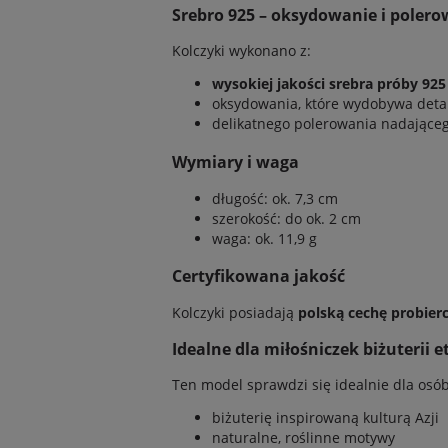
Srebro 925 – oksydowanie i poler
Kolczyki wykonano z:
wysokiej jakości srebra próby 925
oksydowania, które wydobywa deta
delikatnego polerowania nadającego
Wymiary i waga
długość: ok. 7,3 cm
szerokość: do ok. 2 cm
waga: ok. 11,9 g
Certyfikowana jakość
Kolczyki posiadają
polską cechę probier
Idealne dla miłośniczek biżuterii e
Ten model sprawdzi się idealnie dla osób,
biżuterię inspirowaną kulturą Azji
naturalne, roślinne motywy