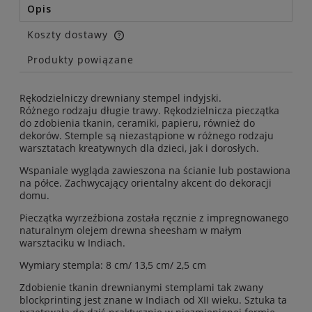
Opis
Koszty dostawy
Cena nie zawiera ewentualnych kosztów płatności
Produkty powiązane
Rękodzielniczy drewniany stempel indyjski.
Różnego rodzaju długie trawy. Rękodzielnicza pieczątka
do zdobienia tkanin, ceramiki, papieru, również do
dekorów. Stemple są niezastąpione w różnego rodzaju
warsztatach kreatywnych dla dzieci, jak i dorosłych.
Wspaniale wygląda zawieszona na ścianie lub postawiona
na półce. Zachwycający orientalny akcent do dekoracji
domu.
Pieczątka wyrzeźbiona została ręcznie z impregnowanego
naturalnym olejem drewna sheesham w małym
warsztaciku w Indiach.
Wymiary stempla: 8 cm/ 13,5 cm/ 2,5 cm
Zdobienie tkanin drewnianymi stemplami tak zwany
blockprinting jest znane w Indiach od XII wieku. Sztuka ta