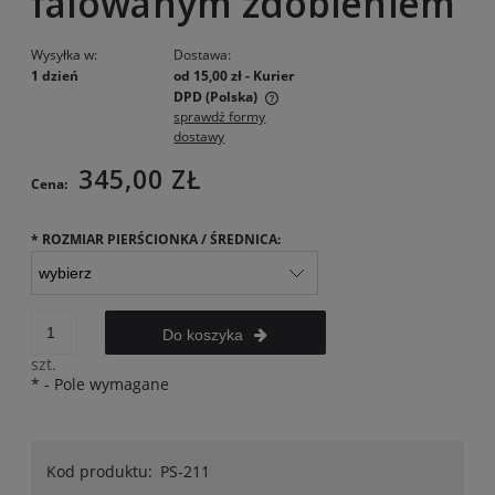
falowanym zdobieniem
Wysyłka w:
Dostawa:
1 dzień
od 15,00 zł
- Kurier
DPD
(Polska)
sprawdź formy
Cena nie zawiera ewentualnych kosztów płatności
dostawy
345,00 ZŁ
Cena:
*
ROZMIAR PIERŚCIONKA / ŚREDNICA:
Do koszyka
szt.
*
- Pole wymagane
Kod produktu:
PS-211