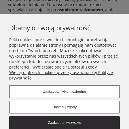
subtelnie detalami. To właśnie te drobne różnice
sprawiają, że staje się on
osobistym talizmanem
, a nie
tylko dodatkiem.
Dbamy o Twoją prywatność
Pliki cookies i pokrewne im technologie umożliwiają
poprawne działanie strony i pomagają nam dostosować
INFORMACJE
ofertę do Twoich potrzeb. Możesz zaakceptować
wykorzystanie przez nas wszystkich tych plików i przejść
do sklepu lub dostosować użycie plików do swoich
POMOC
preferencji, wybierając opcję "Dostosuj zgody".
Więcej o plikach cookies przeczytasz w naszej Polityce
prywatności.
MOJE KONTO
Zaakceptuj tylko niezbędne
NIKAMON
Dostosuj zgody
Connect with us
Zaakceptuj wszystkie