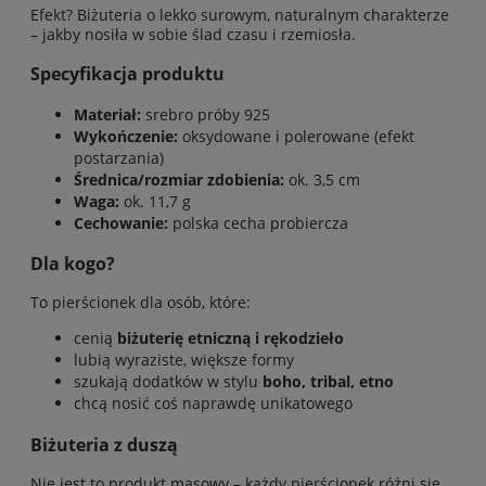
Efekt? Biżuteria o lekko surowym, naturalnym charakterze
– jakby nosiła w sobie ślad czasu i rzemiosła.
Specyfikacja produktu
Materiał:
srebro próby 925
Wykończenie:
oksydowane i polerowane (efekt
postarzania)
Średnica/rozmiar zdobienia:
ok. 3,5 cm
Waga:
ok. 11,7 g
Cechowanie:
polska cecha probiercza
Dla kogo?
To pierścionek dla osób, które:
cenią
biżuterię etniczną i rękodzieło
lubią wyraziste, większe formy
szukają dodatków w stylu
boho, tribal, etno
chcą nosić coś naprawdę unikatowego
Biżuteria z duszą
Nie jest to produkt masowy – każdy pierścionek różni się