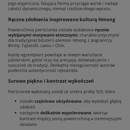
Jego organiczna, falująca forma przyciąga wzrok i nadaje
całości dynamicznego, niemal rzeźbiarskiego wyrazu.
Ręczne zdobienia inspirowane kulturą Hmong
Powierzchnia pierścionka została ozdobiona
ręcznie
wybijanymi motywami etnicznymi
, charakterystycznymi
dla tradycyjnej biżuterii plemion Hmong z pograniczy
Birmy, Tajlandii, Laosu i Chin.
Każdy egzemplarz powstaje w małym warsztacie
jubilerskim, gdzie liczy się precyzja, doświadczenie i
szacunek do tradycji. Delikatna nieregularność wzorów
podkreśla autentyczność rękodzieła.
Surowe piękno i kontrast wykończeń
Pierścionek wykonany został ze srebra próby 925, które:
zostało
częściowo oksydowane
, aby wydobyć głębię
zdobień
następnie
delikatnie wypolerowane
, tworząc
kontrast między jasną powierzchnią a ciemniejszymi
detalami