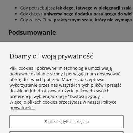
Gdy potrzebujesz
lekkiego, łatwego w pielęgnacji szala
Gdy chcesz
uniwersalnego dodatku pasującego do wielu 
Gdy zależy Ci na
praktycznym szalu, który nie wymaga s
Podsumowanie
Wybór między szalem wełnianym a akrylowym zależy przede w
rękodzielniczy charakter vs lekkość, uniwersalność i łatwa p
Dbamy o Twoją prywatność
spełnią oba te kryteria – od wyrazistych szali akrylowych po l
Pliki cookies i pokrewne im technologie umożliwiają
poprawne działanie strony i pomagają nam dostosować
ofertę do Twoich potrzeb. Możesz zaakceptować
INFORMACJE
wykorzystanie przez nas wszystkich tych plików i przejść
do sklepu lub dostosować użycie plików do swoich
POMOC
preferencji, wybierając opcję "Dostosuj zgody".
Więcej o plikach cookies przeczytasz w naszej Polityce
prywatności.
MOJE KONTO
Zaakceptuj tylko niezbędne
NIKAMON