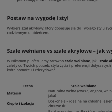
Postaw na wygodę i styl
Wybierz szal akrylowy, który dopasuje się do Twojego stylu życ
codziennym ulubieńcem.
Szale wełniane vs szale akrylowe – jak 
W Nikamon.pl oferujemy zarówno
szale wełniane
, jak i
szale 
zależy od Twoich potrzeb, stylu życia i preferencji dotyczącyc
które pomoże Ci zdecydować.
Cecha
Szale wełniane
Naturalna wełna (owcza, angora, wełn
Materiał
jaka)
Doskonałe – idealne na chłodne jesien
Ciepło i izolacja
zimowe dni
Bardzo przyjemne dla skóry, naturaln