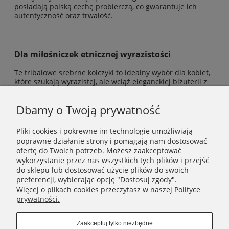
posiadają polską cechę probierczą, co gwarantuje ich
autentyczność oraz trwałość.
Dla miłośniczek etnicznej wyrazistości
Te tribalowe srebrne kolczyki to idealny wybór dla kobiet,
które szukają wyrazistej, ale wciąż eleganckiej biżuterii z
charakterem i historią.
Dbamy o Twoją prywatność
Pliki cookies i pokrewne im technologie umożliwiają
poprawne działanie strony i pomagają nam dostosować
INFORMACJE
ofertę do Twoich potrzeb. Możesz zaakceptować
wykorzystanie przez nas wszystkich tych plików i przejść
do sklepu lub dostosować użycie plików do swoich
POMOC
preferencji, wybierając opcję "Dostosuj zgody".
Więcej o plikach cookies przeczytasz w naszej Polityce
prywatności.
MOJE KONTO
Zaakceptuj tylko niezbędne
NIKAMON