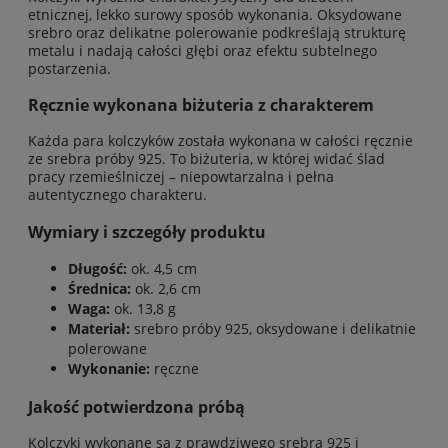
etnicznej, lekko surowy sposób wykonania. Oksydowane
srebro oraz delikatne polerowanie podkreślają strukturę
metalu i nadają całości głębi oraz efektu subtelnego
postarzenia.
Ręcznie wykonana biżuteria z charakterem
Każda para kolczyków została wykonana w całości ręcznie
ze srebra próby 925. To biżuteria, w której widać ślad
pracy rzemieślniczej – niepowtarzalna i pełna
autentycznego charakteru.
Wymiary i szczegóły produktu
Długość:
ok. 4,5 cm
Średnica:
ok. 2,6 cm
Waga:
ok. 13,8 g
Materiał:
srebro próby 925, oksydowane i delikatnie
polerowane
Wykonanie:
ręczne
Jakość potwierdzona próbą
Kolczyki wykonane są z prawdziwego srebra 925 i