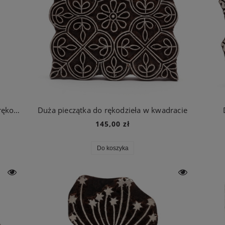
Orientalne kwiaty stempel indyjski do rękodzieła
Duża pieczątka do rękodzieła w kwadracie
145,00 zł
Do koszyka