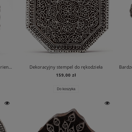
Dekoracyjny stempel do block printu Orientalny wzór
Dekoracyjny stempel do rękodzieła
159,00 zł
Do koszyka