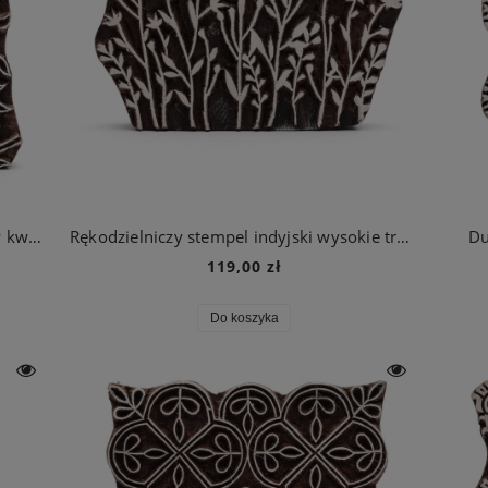
Duża pieczątka rękodzielnicza kwiaty w kwadracie
Rękodzielniczy stempel indyjski wysokie trawy
Du
119,00 zł
Do koszyka