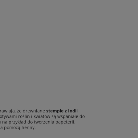
prawiają, że drewniane
stemple z Indii
tywami roślin i kwiatów są wspaniałe do
u na przykład do tworzenia papeterii.
 za pomocą henny.