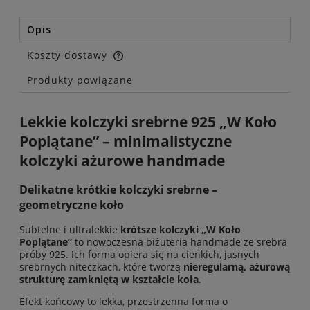
Opis
Koszty dostawy
Cena nie zawiera ewentualnych kosztów płatności
Produkty powiązane
Lekkie kolczyki srebrne 925 „W Koło
Poplątane” – minimalistyczne
kolczyki ażurowe handmade
Delikatne krótkie kolczyki srebrne –
geometryczne koło
Subtelne i ultralekkie
krótsze kolczyki „W Koło
Poplątane”
to nowoczesna biżuteria handmade ze srebra
próby 925. Ich forma opiera się na cienkich, jasnych
srebrnych niteczkach, które tworzą
nieregularną, ażurową
strukturę zamkniętą w kształcie koła
.
Efekt końcowy to lekka, przestrzenna forma o