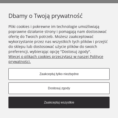
Dbamy o Twoją prywatność
Pliki cookies i pokrewne im technologie umożliwiają
poprawne działanie strony i pomagają nam dostosować
ofertę do Twoich potrzeb. Możesz zaakceptować
INFORMACJE
wykorzystanie przez nas wszystkich tych plików i przejść
do sklepu lub dostosować użycie plików do swoich
POMOC
preferencji, wybierając opcję "Dostosuj zgody".
Więcej o plikach cookies przeczytasz w naszej Polityce
prywatności.
MOJE KONTO
Zaakceptuj tylko niezbędne
NIKAMON
Dostosuj zgody
Connect with us
Zaakceptuj wszystkie
Copyrights © 2021 - Nikamon.pl