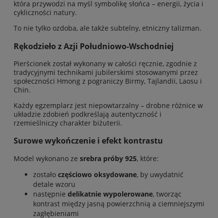
która przywodzi na myśl symbolikę słońca – energii, życia i
cykliczności natury.
To nie tylko ozdoba, ale także subtelny, etniczny talizman.
Rękodzieło z Azji Południowo-Wschodniej
Pierścionek został wykonany w całości ręcznie, zgodnie z
tradycyjnymi technikami jubilerskimi stosowanymi przez
społeczności Hmong z pograniczy Birmy, Tajlandii, Laosu i
Chin.
Każdy egzemplarz jest niepowtarzalny – drobne różnice w
układzie zdobień podkreślają autentyczność i
rzemieślniczy charakter biżuterii.
Surowe wykończenie i efekt kontrastu
Model wykonano ze
srebra próby 925
, które:
zostało
częściowo oksydowane
, by uwydatnić
detale wzoru
następnie
delikatnie wypolerowane
, tworząc
kontrast między jasną powierzchnią a ciemniejszymi
zagłębieniami