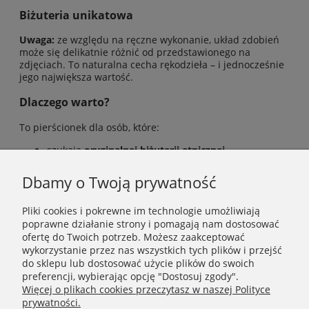
Biżuteria unikatowa
Uwaga:
ze względu na ręczne wykonanie, układ zdobień
może się delikatnie różnić od przedstawionego na
zdjęciach. To naturalna cecha rękodzieła – i jednocześnie
jego największa wartość.
Dlaczego warto?
To pierścionek dla osób, które:
szukają
oryginalnej biżuterii etnicznej
cenią
rękodzieło i autentyczność
chcą nosić dodatki z historią i znaczeniem
Dbamy o Twoją prywatność
Pliki cookies i pokrewne im technologie umożliwiają
poprawne działanie strony i pomagają nam dostosować
INFORMACJE
ofertę do Twoich potrzeb. Możesz zaakceptować
wykorzystanie przez nas wszystkich tych plików i przejść
do sklepu lub dostosować użycie plików do swoich
POMOC
preferencji, wybierając opcję "Dostosuj zgody".
Więcej o plikach cookies przeczytasz w naszej Polityce
prywatności.
MOJE KONTO