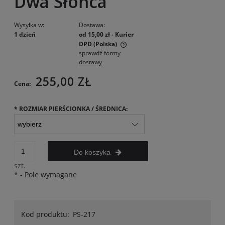
Dwa Słońca
Wysyłka w:
Dostawa:
1 dzień
od 15,00 zł
- Kurier
DPD
(Polska)
sprawdź formy
Cena nie zawiera ewentualnych kosztów płatności
dostawy
255,00 ZŁ
Cena:
*
ROZMIAR PIERŚCIONKA / ŚREDNICA:
Do koszyka
szt.
*
- Pole wymagane
Kod produktu:
PS-217