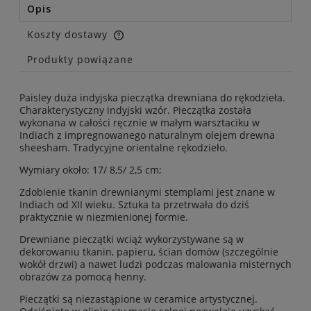
Opis
Koszty dostawy
Cena nie zawiera ewentualnych kosztów płatności
Produkty powiązane
Paisley duża indyjska pieczątka drewniana do rękodzieła.
Charakterystyczny indyjski wzór. Pieczątka została
w
ykonana w całości ręcznie w małym warsztaciku w
Indiach
z
impregnowanego naturalnym olejem drewna
sheesham
.
Tradycyjne orientalne rękodzieło.
Wymiary około: 17/ 8,5/ 2,5 cm;
Zdobienie tkanin drewnianymi stemplami jest znane w
Indiach od XII wieku. Sztuka ta przetrwała do dziś
praktycznie w niezmienionej formie.
Drewniane pieczątki wciąż wykorzystywane są w
dekorowaniu tkanin, papieru, ścian domów (szczególnie
wokół drzwi) a nawet ludzi podczas malowania misternych
obrazów za pomocą henny.
Pieczątki są niezastąpione w ceramice artystycznej.