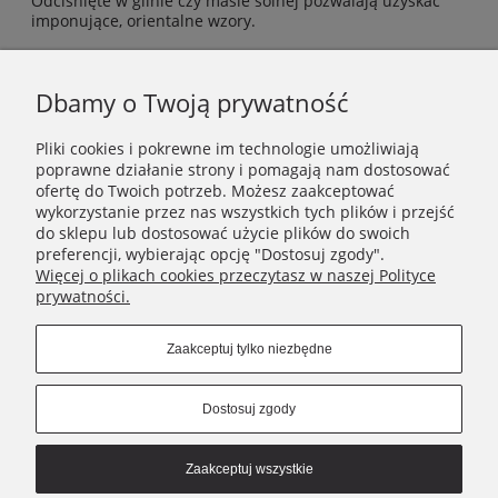
Odciśnięte w glinie czy masie solnej pozwalają uzyskać
imponujące, orientalne wzory.
Uwaga: Wszystkie pieczątki zostały ręcznie wykonane
dlatego motywy tych samych pieczątek mogą nieznacznie
różnić się od siebie.
Dbamy o Twoją prywatność
Pliki cookies i pokrewne im technologie umożliwiają
poprawne działanie strony i pomagają nam dostosować
INFORMACJE
ofertę do Twoich potrzeb. Możesz zaakceptować
wykorzystanie przez nas wszystkich tych plików i przejść
do sklepu lub dostosować użycie plików do swoich
POMOC
preferencji, wybierając opcję "Dostosuj zgody".
Więcej o plikach cookies przeczytasz w naszej Polityce
prywatności.
MOJE KONTO
Zaakceptuj tylko niezbędne
NIKAMON
Dostosuj zgody
Connect with us
Zaakceptuj wszystkie