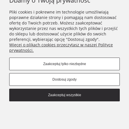
Dbamy o Twoją prywatność
MOJE KONTO
Pliki cookies i pokrewne im technologie umożliwiają
NIKAMON
poprawne działanie strony i pomagają nam dostosować
ofertę do Twoich potrzeb. Możesz zaakceptować
wykorzystanie przez nas wszystkich tych plików i przejść
Connect with us
do sklepu lub dostosować użycie plików do swoich
preferencji, wybierając opcję "Dostosuj zgody".
Więcej o plikach cookies przeczytasz w naszej Polityce
prywatności.
Copyrights © 2021 - Nikamon.pl
Pokaż pełną wersję strony
Zaakceptuj tylko niezbędne
Sklep internetowy Shoper.pl
Dostosuj zgody
Zaakceptuj wszystkie