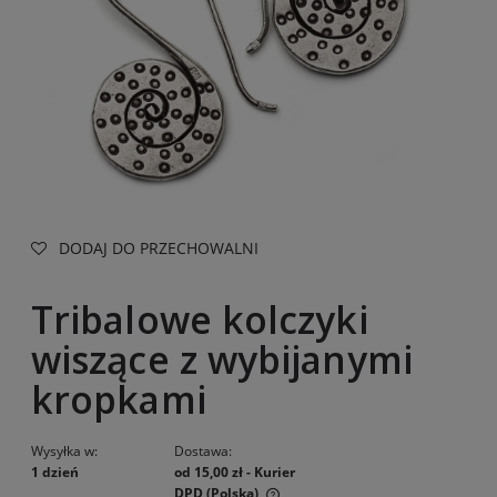
DODAJ DO PRZECHOWALNI
Tribalowe kolczyki
wiszące z wybijanymi
kropkami
Wysyłka w:
Dostawa:
1 dzień
od 15,00 zł
- Kurier
DPD
(Polska)