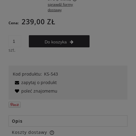
sprawdź formy
Cena nie zawiera ewentualnych kosztów płatności
dostawy
239,00 ZŁ
Cena:
Do koszyka
szt.
Kod produktu:
KS-543
zapytaj o produkt
poleć znajomemu
Opis
Koszty dostawy
Cena nie zawiera ewentualnych kosztów płatności