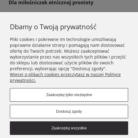
Dla miłośniczek etnicznej prostoty
Te tribalowe kolczyki srebrne z kropkowanym wzorem to
subtelny, ale wyrazisty dodatek – idealny dla kobiet
ceniących autentyczność i rękodzieło.
Dbamy o Twoją prywatność
Pliki cookies i pokrewne im technologie umożliwiają
poprawne działanie strony i pomagają nam dostosować
INFORMACJE
ofertę do Twoich potrzeb. Możesz zaakceptować
wykorzystanie przez nas wszystkich tych plików i przejść
do sklepu lub dostosować użycie plików do swoich
POMOC
preferencji, wybierając opcję "Dostosuj zgody".
Więcej o plikach cookies przeczytasz w naszej Polityce
prywatności.
MOJE KONTO
Zaakceptuj tylko niezbędne
NIKAMON
Dostosuj zgody
Connect with us
Zaakceptuj wszystkie
Copyrights © 2021 - Nikamon.pl