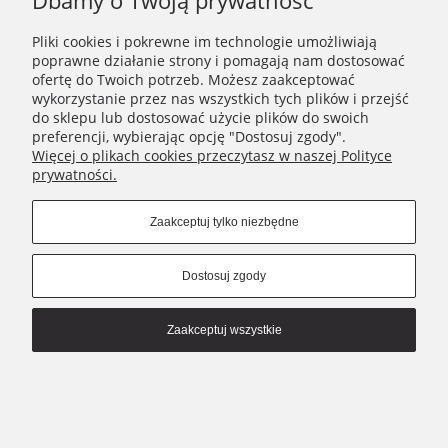
Dbamy o Twoją prywatność
MOJE KONTO
Pliki cookies i pokrewne im technologie umożliwiają
NIKAMON
poprawne działanie strony i pomagają nam dostosować
ofertę do Twoich potrzeb. Możesz zaakceptować
wykorzystanie przez nas wszystkich tych plików i przejść
Connect with us
do sklepu lub dostosować użycie plików do swoich
preferencji, wybierając opcję "Dostosuj zgody".
Więcej o plikach cookies przeczytasz w naszej Polityce
prywatności.
Copyrights © 2021 - Nikamon.pl
Pokaż pełną wersję strony
Zaakceptuj tylko niezbędne
Sklep internetowy Shoper.pl
Dostosuj zgody
Zaakceptuj wszystkie