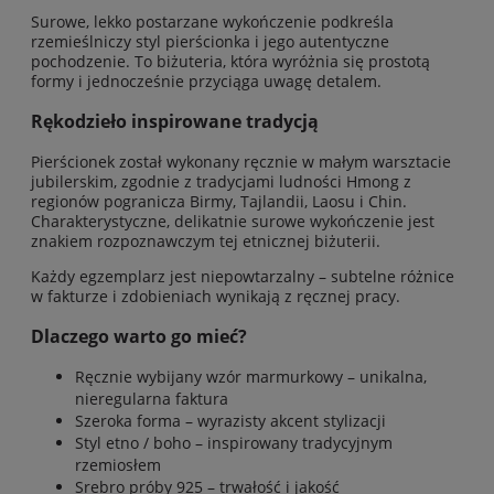
Surowe, lekko postarzane wykończenie podkreśla
rzemieślniczy styl pierścionka i jego autentyczne
pochodzenie. To biżuteria, która wyróżnia się prostotą
formy i jednocześnie przyciąga uwagę detalem.
Rękodzieło inspirowane tradycją
Pierścionek został wykonany ręcznie w małym warsztacie
jubilerskim, zgodnie z tradycjami ludności Hmong z
regionów pogranicza Birmy, Tajlandii, Laosu i Chin.
Charakterystyczne, delikatnie surowe wykończenie jest
znakiem rozpoznawczym tej etnicznej biżuterii.
Każdy egzemplarz jest niepowtarzalny – subtelne różnice
w fakturze i zdobieniach wynikają z ręcznej pracy.
Dlaczego warto go mieć?
Ręcznie wybijany wzór marmurkowy – unikalna,
nieregularna faktura
Szeroka forma – wyrazisty akcent stylizacji
Styl etno / boho – inspirowany tradycyjnym
rzemiosłem
Srebro próby 925 – trwałość i jakość