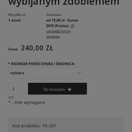
wybijanym zdobieniem
Wysyłka w:
Dostawa:
1 dzień
od 15,00 zł
- Kurier
DPD
(Polska)
sprawdź formy
Cena nie zawiera ewentualnych kosztów płatności
dostawy
240,00 ZŁ
Cena:
*
ROZMIAR PIERŚCIONKA / ŚREDNICA:
Do koszyka
szt.
*
- Pole wymagane
Kod produktu:
PS-207