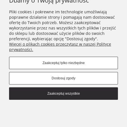
Dbamy o Twoją prywatność
MOJE KONTO
Pliki cookies i pokrewne im technologie umożliwiają
NIKAMON
poprawne działanie strony i pomagają nam dostosować
ofertę do Twoich potrzeb. Możesz zaakceptować
wykorzystanie przez nas wszystkich tych plików i przejść
Connect with us
do sklepu lub dostosować użycie plików do swoich
preferencji, wybierając opcję "Dostosuj zgody".
Więcej o plikach cookies przeczytasz w naszej Polityce
prywatności.
Copyrights © 2021 - Nikamon.pl
Pokaż pełną wersję strony
Zaakceptuj tylko niezbędne
Sklep internetowy Shoper.pl
Dostosuj zgody
Zaakceptuj wszystkie