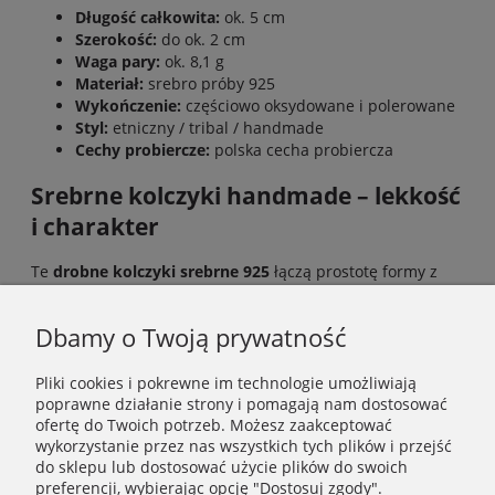
Długość całkowita:
ok. 5 cm
Szerokość:
do ok. 2 cm
Waga pary:
ok. 8,1 g
Materiał:
srebro próby 925
Wykończenie:
częściowo oksydowane i polerowane
Styl:
etniczny / tribal / handmade
Cechy probiercze:
polska cecha probiercza
Srebrne kolczyki handmade – lekkość
i charakter
Te
drobne kolczyki srebrne 925
łączą prostotę formy z
symbolicznym detalem. Idealnie sprawdzą się na co dzień,
jak i jako subtelny akcent w stylizacjach boho, etno czy
artystycznych.
Dbamy o Twoją prywatność
Pliki cookies i pokrewne im technologie umożliwiają
poprawne działanie strony i pomagają nam dostosować
INFORMACJE
ofertę do Twoich potrzeb. Możesz zaakceptować
wykorzystanie przez nas wszystkich tych plików i przejść
do sklepu lub dostosować użycie plików do swoich
POMOC
preferencji, wybierając opcję "Dostosuj zgody".