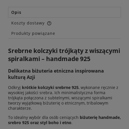
Opis
Koszty dostawy
Cena nie zawiera ewentualnych kosztów płatności
Produkty powiązane
Srebrne kolczyki trójkąty z wiszącymi
spiralkami – handmade 925
Delikatna biżuteria etniczna inspirowana
kulturą Azji
Odkryj
krótkie kolczyki srebrne 925
, wykonane ręcznie z
wysokiej jakości srebra. Ich minimalistyczna forma
trójkąta połączona z subtelnymi, wiszącymi spiralkami
tworzy wyjątkową biżuterię o etnicznym, tribalowym
charakterze.
To idealny wybór dla osób ceniących
biżuterię handmade,
srebro 925 oraz styl boho i etno
.