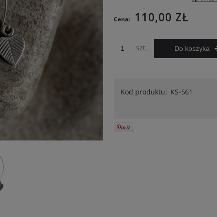
Cena nie zawiera ewentualnych
110,00 ZŁ
Cena:
kosztów płatności
szt.
Do koszyka
Kod produktu:
KS-561