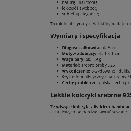
naturę i harmonię
lekkość i swobodę
subtelną elegancję
To minimalistyczny detal, który nadaje 
Wymiary i specyfikacja
Długość całkowita:
ok. 5 cm
Motyw zdobiący:
ok. 1 × 1 cm
Waga pary:
ok. 2,9 g
Materiał:
srebro próby 925
Wykończenie:
oksydowane i delika
Styl:
minimalistyczny / naturalny 
Cechy probiercze:
polska cecha pr
Lekkie kolczyki srebrne 92
Te
wiszące kolczyki z listkiem handmad
casualowych po bardziej wyrafinowane.