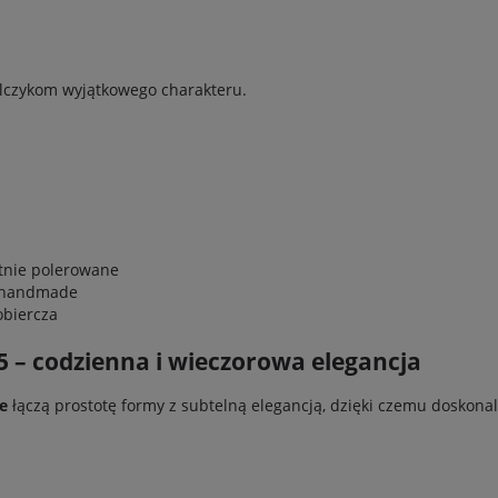
kolczykom wyjątkowego charakteru.
tnie polerowane
/ handmade
obiercza
5 – codzienna i wieczorowa elegancja
e
łączą prostotę formy z subtelną elegancją, dzięki czemu doskonal