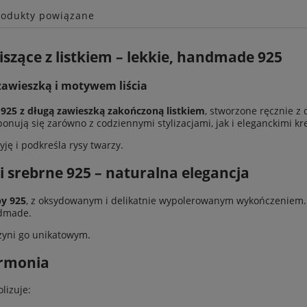
rodukty powiązane
ie zawiera ewentualnych
szące z listkiem – lekkie, handmade 925
w płatności
zawieszką i motywem liścia
 925 z długą zawieszką zakończoną listkiem
, stworzone ręcznie z d
onują się zarówno z codziennymi stylizacjami, jak i eleganckimi k
yję i podkreśla rysy twarzy.
 srebrne 925 – naturalna elegancja
by 925
, z oksydowanym i delikatnie wypolerowanym wykończeniem. 
ndmade.
zyni go unikatowym.
armonia
lizuje: