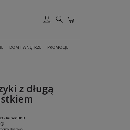
Zarejestruj się
Zaloguj się
IE
DOM I WNĘTRZE
PROMOCJE
zyki z długą
istkiem
:
zł
- Kurier DPD
formy dostawy