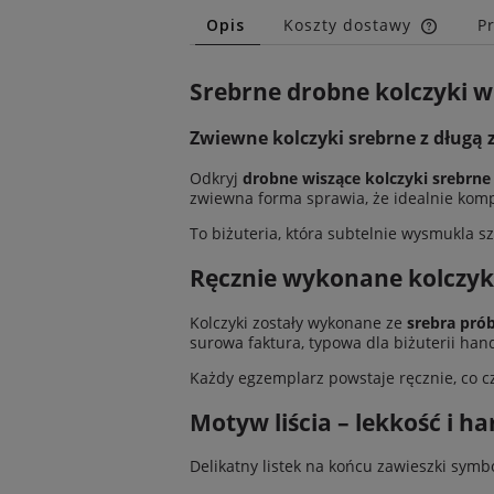
Opis
Koszty dostawy
P
Cena n
Srebrne drobne kolczyki wi
kosztó
Zwiewne kolczyki srebrne z długą 
Odkryj
drobne wiszące kolczyki srebrne
zwiewna forma sprawia, że idealnie komp
To biżuteria, która subtelnie wysmukla sz
Ręcznie wykonane kolczyki
Kolczyki zostały wykonane ze
srebra pró
surowa faktura, typowa dla biżuterii ha
Każdy egzemplarz powstaje ręcznie, co c
Motyw liścia – lekkość i h
Delikatny listek na końcu zawieszki symbo