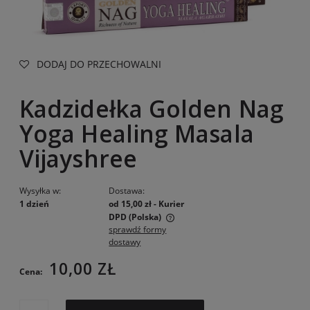
DODAJ DO PRZECHOWALNI
Kadzidełka Golden Nag
Yoga Healing Masala
Vijayshree
Wysyłka w:
Dostawa:
1 dzień
od 15,00 zł
- Kurier
DPD
(Polska)
sprawdź formy
Cena nie zawiera ewentualnych kosztów płatności
dostawy
10,00 ZŁ
Cena: