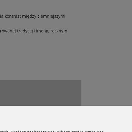
ia kontrast między ciemniejszymi
spirowanej tradycją Hmong, ręcznym