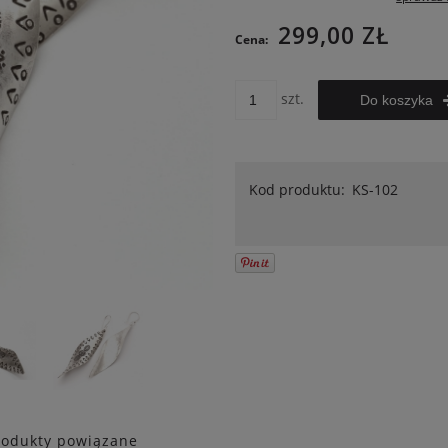
Cena nie zawiera ewentualnych
299,00 ZŁ
Cena:
kosztów płatności
szt.
Do koszyka
Kod produktu:
KS-102
rodukty powiązane