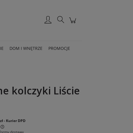
Zarejestruj się
Zaloguj się
IE
DOM I WNĘTRZE
PROMOCJE
e kolczyki Liście
:
zł
- Kurier DPD
formy dostawy