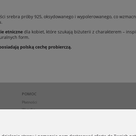
kości srebra próby 925, oksydowanego i wypolerowanego, co wzmacn
u.
cie etniczne
dla kobiet, które szukają biżuterii z charakterem – in
uralnych form.
posiadają polską cechę probierczą.
POMOC
Płatności
Wysyłka
Zwroty
ego)