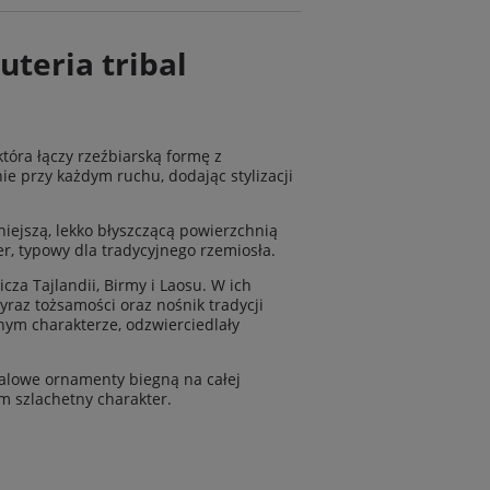
uteria tribal
która łączy rzeźbiarską formę z
nie przy każdym ruchu, dodając stylizacji
niejszą, lekko błyszczącą powierzchnią
er, typowy dla tradycyjnego rzemiosła.
za Tajlandii, Birmy i Laosu. W ich
yraz tożsamości oraz nośnik tradycji
nym charakterze, odzwierciedlały
balowe ornamenty biegną na całej
m szlachetny charakter.