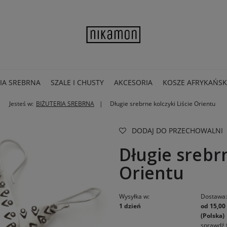
IA SREBRNA
SZALE I CHUSTY
AKCESORIA
KOSZE AFRYKAŃSK
Jesteś w:
BIŻUTERIA SREBRNA
Długie srebrne kolczyki Liście Orientu
DODAJ DO PRZECHOWALNI
Długie srebrn
Orientu
Wysyłka w:
Dostawa
1 dzień
od 15,00 
(Polska)
sprawdź 