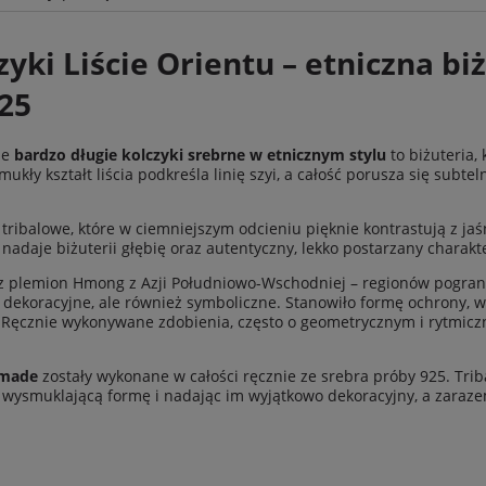
ie zawiera ewentualnych
yki Liście Orientu – etniczna biż
w płatności
25
ie
bardzo długie kolczyki srebrne w etnicznym stylu
to biżuteria, 
ły kształt liścia podkreśla linię szyi, a całość porusza się subtel
tribalowe, które w ciemniejszym odcieniu pięknie kontrastują z jaś
 nadaje biżuterii głębię oraz autentyczny, lekko postarzany charakt
t z plemion Hmong z Azji Południowo-Wschodniej – regionów pogranic
o dekoracyjne, ale również symboliczne. Stanowiło formę ochrony, w
 Ręcznie wykonywane zdobienia, często o geometrycznym i rytmicz
dmade
zostały wykonane w całości ręcznie ze srebra próby 925. Tri
ą, wysmuklającą formę i nadając im wyjątkowo dekoracyjny, a zaraze