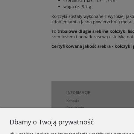
szerokość maks. ok. 1,7 cm
waga ok. 9,7 g
Kolczyki zostały wykonane z wysokiej ja
zdobieniami a jasną powierzchnią metal
To
tribalowe długie srebrne kolczyki liś
rzemiosłem i ponadczasową estetyką nat
Certyfikowana jakość srebra - kolczyki 
INFORMACJE
Kontakt
Regulamin
Polityka prywatności
Dbamy o Twoją prywatność
Regulamin Vouchera (Bonu Podarunkow