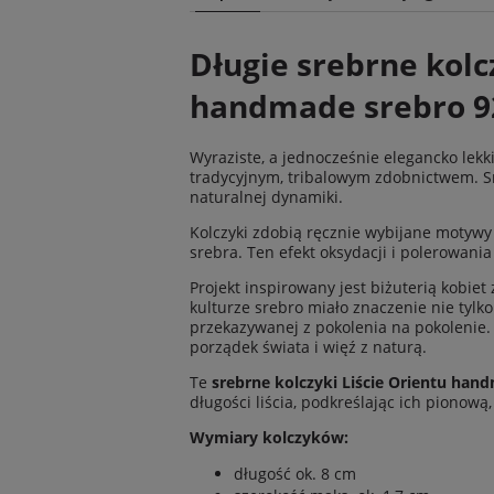
Cena n
Długie srebrne kolcz
kosztó
handmade srebro 9
Wyraziste, a jednocześnie elegancko lekk
tradycyjnym, tribalowym zdobnictwem. Smuk
naturalnej dynamiki.
Kolczyki zdobią ręcznie wybijane motywy 
srebra. Ten efekt oksydacji i polerowania
Projekt inspirowany jest biżuterią kobie
kulturze srebro miało znaczenie nie tylk
przekazywanej z pokolenia na pokolenie.
porządek świata i więź z naturą.
Te
srebrne kolczyki Liście Orientu han
długości liścia, podkreślając ich pionow
Wymiary kolczyków:
długość ok. 8 cm