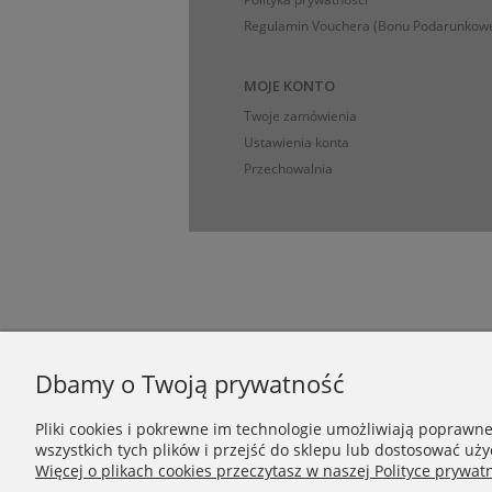
Regulamin Vouchera (Bonu Podarunkow
MOJE KONTO
Twoje zamówienia
Ustawienia konta
Przechowalnia
Dbamy o Twoją prywatność
Pliki cookies i pokrewne im technologie umożliwiają poprawn
wszystkich tych plików i przejść do sklepu lub dostosować uży
Więcej o plikach cookies przeczytasz w naszej Polityce prywatn