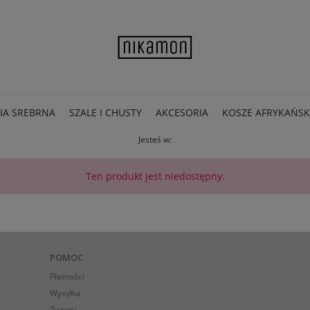
IA SREBRNA
SZALE I CHUSTY
AKCESORIA
KOSZE AFRYKAŃSK
Jesteś w:
Ten produkt jest niedostępny.
POMOC
Płatności
Wysyłka
Zwroty