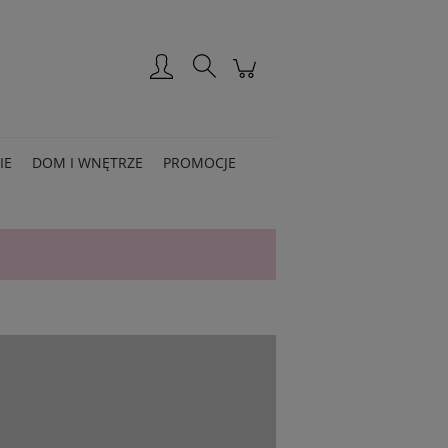
Zarejestruj się
Zaloguj się
IE
DOM I WNĘTRZE
PROMOCJE