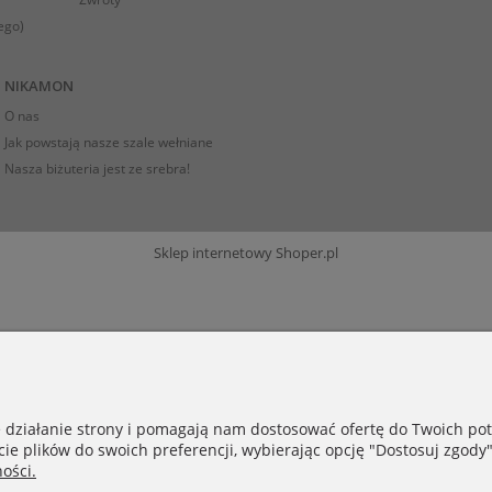
ego)
NIKAMON
O nas
Jak powstają nasze szale wełniane
Nasza biżuteria jest ze srebra!
Sklep internetowy Shoper.pl
e działanie strony i pomagają nam dostosować ofertę do Twoich p
cie plików do swoich preferencji, wybierając opcję "Dostosuj zgody"
ości.